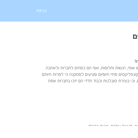
כניסה
ם
!
ש אופי, רגשות וחלומות, ואף הם כמהים לחברות ולאהבה.
נפליקטים מחיי היומיום ומגיעים למסקנה כי למרות היותם
 וכי בעזרת סובלנות וכבוד הדדי הם יזכו בחברות אמת.
שה, דניאל אפרת, רונית בקרמן
רהם, תומר שרעבי, ניצן נאור, ליה פלד