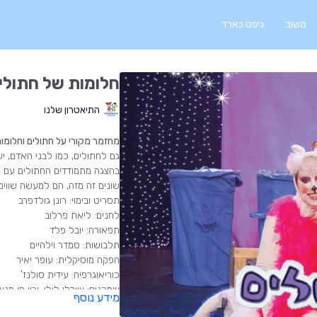
משוב
גיפט כארד
חלומות של חתולי
התיאטרון שלנו
מחזמר מקורי על חתולים וחלומות
גם לחתולים, כמו לבני האדם, י
בהצגה מתמודדים החתולים עם קו
שונים זה מזה, הם למעשה שווים,
תסריט ובימוי: רונן גולדפרב
לחנים: ליאת פרלוב
תפאורה: יובל פלד
תלבושות: סמדר וילהיים
הפקה מוסיקלית: עופר יאיר
כוריאוגרפיה: עידית סולנז'
שחקנים: שירלי לילו, ירון חי מנ
מידע נוסף
רקדנים: עידית סולנג', אנוש אב