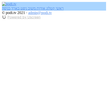
ראשי
קטלוג
אודות
משוב
גיפט כארד
כניסה
© podi.tv 2021 ·
admin@podi.tv
Powered by Uscreen